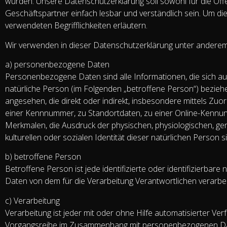
wurden. Unsere Datenschutzerklärung soll sowohl für die Öffe
Geschäftspartner einfach lesbar und verständlich sein. Um di
verwendeten Begrifflichkeiten erläutern.
Wir verwenden in dieser Datenschutzerklärung unter anderem 
a) personenbezogene Daten
Personenbezogene Daten sind alle Informationen, die sich auf e
natürliche Person (im Folgenden „betroffene Person“) beziehen.
angesehen, die direkt oder indirekt, insbesondere mittels Z
einer Kennnummer, zu Standortdaten, zu einer Online-Kenn
Merkmalen, die Ausdruck der physischen, physiologischen, gene
kulturellen oder sozialen Identität dieser natürlichen Person si
b) betroffene Person
Betroffene Person ist jede identifizierte oder identifizierba
Daten von dem für die Verarbeitung Verantwortlichen verarbe
c) Verarbeitung
Verarbeitung ist jeder mit oder ohne Hilfe automatisierter V
Vorgangsreihe im Zusammenhang mit personenbezogenen Date